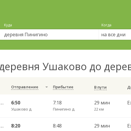
Куда
Когда
на все дни
деревня Ушаково до дер
Отправление
Прибытие
В пути
шленная АС — Кемерово АВ 536
6:50
7:18
29 мин
Е
Ушаково д.
Пинигино д.
22 км
шленная АС — Кемерово АВ 536
8:20
8:48
29 мин
Е