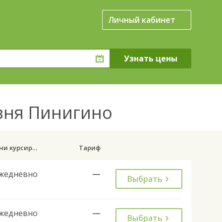
Личный кабинет
евня Пинигино
Дни курсирования
Тариф
жедневно
—
Выбрать
жедневно
—
Выбрать