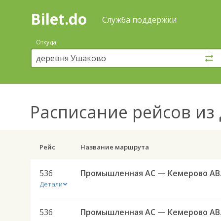
Bilet.do
—
Bilet.do
Поиск
Служба поддержки
и
покупка
Откуда
билетов
на
автобус
онлайн
Расписание рейсов
из 
Рейс
Название маршрута
536
Промы
Детали
536
Промы