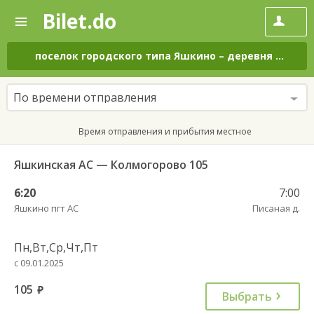
Bilet.do
—
Bilet.do
Поиск
и
покупка
поселок городского типа Яшкино
–
деревня Писаная
билетов
на
автобус
По времени отправления
онлайн
Время отправления и прибытия местное
Яшкинская АС — Колмогорово 105
6:20
7:00
Яшкино пгт АС
Писаная д.
Пн,Вт,Ср,Чт,Пт
с 09.01.2025
105
руб.
Выбрать