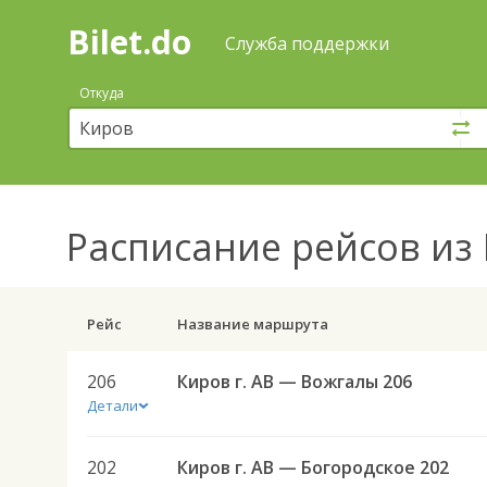
Bilet.do
—
Bilet.do
Поиск
Служба поддержки
и
покупка
Откуда
билетов
на
автобус
онлайн
Расписание рейсов
из 
Рейс
Название маршрута
206
Киров г. АВ — Вожгалы 206
Детали
202
Киров г. АВ — Богородское 202