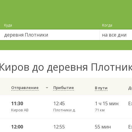
Куда
Когда
на все дни
Киров до деревня Плотни
Отправление
Прибытие
В пути
11:30
12:45
1 ч 15 мин
Е
Киров АВ
Плотники д.
71 км
12:00
12:55
55 мин
Е