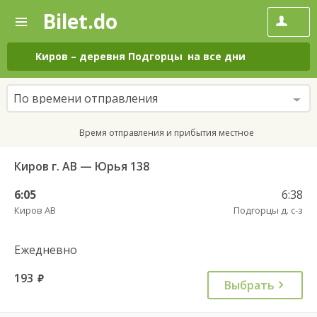
Bilet.do
—
Bilet.do
Поиск
и
покупка
Киров
–
деревня Подгорцы
на все дни
билетов
на
автобус
По времени отправления
онлайн
Время отправления и прибытия местное
Киров г. АВ — Юрья 138
6:05
6:38
Киров АВ
Подгорцы д. с-з
Ежедневно
193
руб.
Выбрать