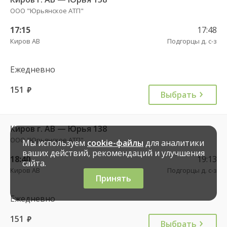
ООО "Юрьянское АТП"
17:15
17:48
Киров АВ
Подгорцы д. с-з
Ежедневно
151
руб.
Выбрать
Киров г. АВ — Юрья 138
ООО "Юрьянское АТП"
Мы используем
cookie-файлы
для аналитики
ваших действий, рекомендаций и улучшения
18:40
19:13
сайта.
Киров АВ
Подгорцы д. с-з
Принять
Ежедневно
151
руб.
Выбрать