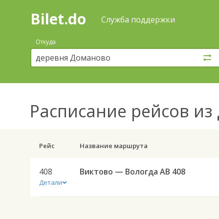
Bilet.do
—
Bilet.do
Поиск
Служба поддержки
и
покупка
Откуда
билетов
на
автобус
онлайн
Расписание рейсов
из 
Рейс
Название маршрута
408
Виктово — Вологда АВ 408
Детали