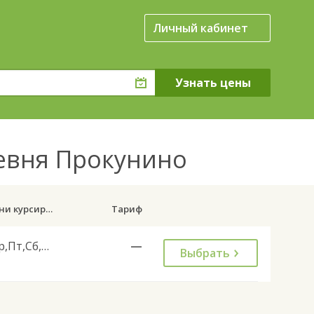
Личный кабинет
ревня Прокунино
Дни курсирования
Тариф
Ср,Пт,Сб,Вс
—
Выбрать