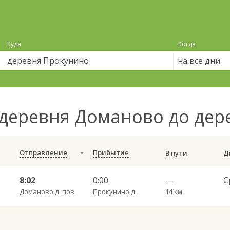
Куда
Когда
на все дни
деревня Доманово до де
Отправление
Прибытие
В пути
8:02
0:00
—
Доманово д. пов.
Прокунино д.
14 км