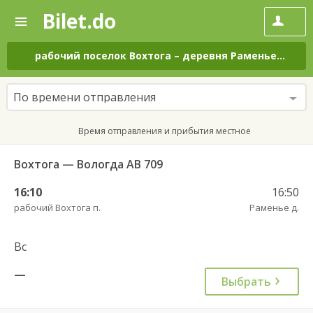
Bilet.do
—
Bilet.do
Поиск
и
покупка
рабочий поселок Вохтога
–
деревня Раменье
на вс
билетов
на
автобус
По времени отправления
онлайн
Время отправления и прибытия местное
Вохтога — Вологда АВ 709
16:10
16:50
рабочий Вохтога п.
Раменье д.
Вс
—
Выбрать