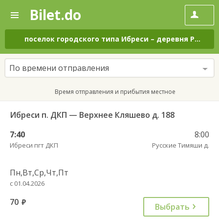
Bilet.do
—
Bilet.do
Поиск
и
покупка
поселок городского типа Ибреси
–
деревня Русские Тимяши
билетов
на
автобус
По времени отправления
онлайн
Время отправления и прибытия местное
Ибреси п. ДКП — Верхнее Кляшево д. 188
7:40
8:00
Ибреси пгт ДКП
Русские Тимяши д.
Пн,Вт,Ср,Чт,Пт
с 01.04.2026
70
руб.
Выбрать