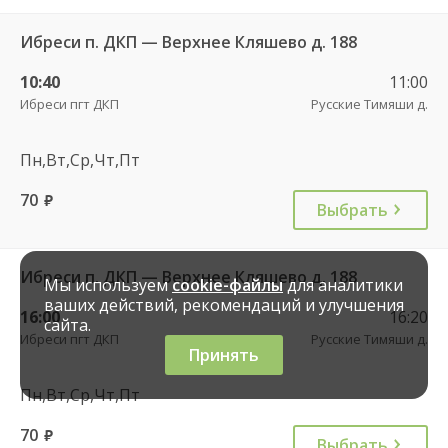
Ибреси п. ДКП — Верхнее Кляшево д. 188
10:40
11:00
Ибреси пгт ДКП
Русские Тимяши д.
Пн,Вт,Ср,Чт,Пт
70
руб.
Выбрать
Ибреси п. ДКП — Верхнее Кляшево д. 188
Мы используем
cookie-файлы
для аналитики
ваших действий, рекомендаций и улучшения
16:00
16:20
сайта.
Ибреси пгт ДКП
Русские Тимяши д.
Принять
Пн,Вт,Ср,Чт,Пт
70
руб.
Выбрать