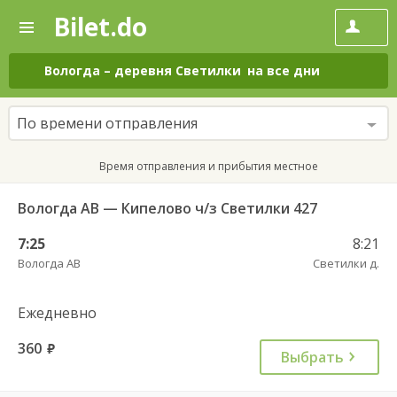
Bilet.do
—
Bilet.do
Поиск
и
покупка
Вологда
–
деревня Светилки
на все дни
билетов
на
автобус
По времени отправления
онлайн
Время отправления и прибытия местное
Вологда АВ — Кипелово ч/з Светилки 427
7:25
8:21
Вологда АВ
Светилки д.
Ежедневно
360
руб.
Выбрать