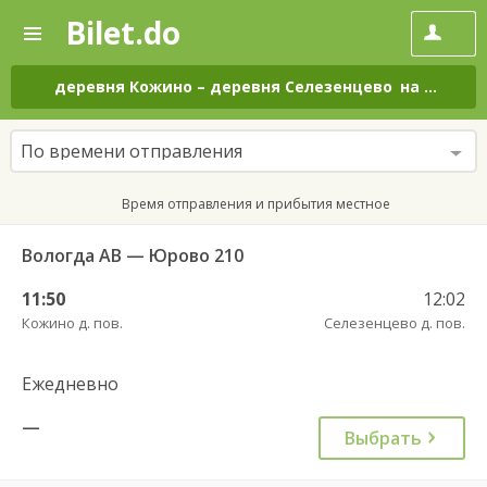
Bilet.do
—
Bilet.do
Поиск
и
покупка
деревня Кожино
–
деревня Селезенцево
на все дни
билетов
на
автобус
По времени отправления
онлайн
Время отправления и прибытия местное
Вологда АВ — Юрово 210
11:50
12:02
Кожино д. пов.
Селезенцево д. пов.
Ежедневно
—
Выбрать