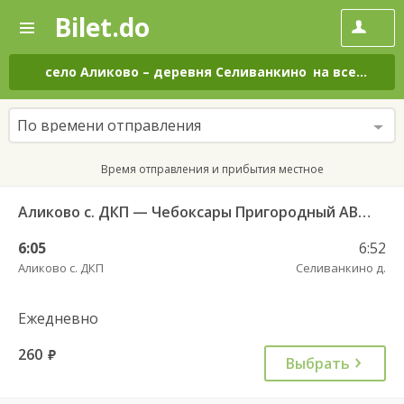
Bilet.do
—
Bilet.do
Поиск
и
покупка
село Аликово
–
деревня Селиванкино
на все дни
билетов
на
автобус
По времени отправления
онлайн
Время отправления и прибытия местное
Аликово с. ДКП — Чебоксары Пригородный АВ 520
6:05
6:52
Аликово с. ДКП
Селиванкино д.
Ежедневно
260
руб.
Выбрать