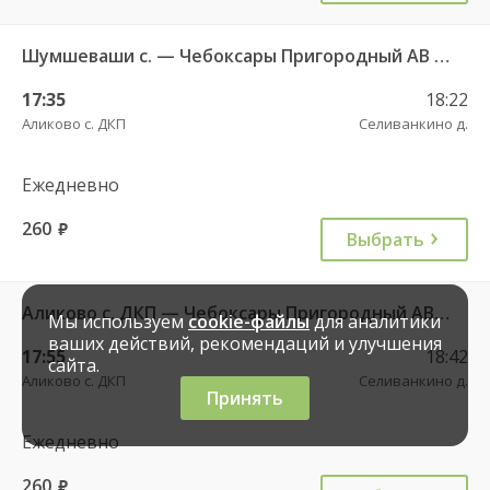
Шумшеваши с. — Чебоксары Пригородный АВ 734
17:35
18:22
Аликово с. ДКП
Селиванкино д.
Ежедневно
260
руб.
Выбрать
Аликово с. ДКП — Чебоксары Пригородный АВ 520
Мы используем
cookie-файлы
для аналитики
ваших действий, рекомендаций и улучшения
17:55
18:42
сайта.
Аликово с. ДКП
Селиванкино д.
Принять
Ежедневно
260
руб.