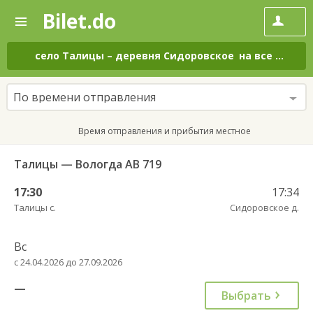
Bilet.do
—
Bilet.do
Поиск
и
покупка
село Талицы
–
деревня Сидоровское
на все дни
билетов
на
автобус
По времени отправления
онлайн
Время отправления и прибытия местное
Талицы — Вологда АВ 719
17:30
17:34
Талицы с.
Сидоровское д.
Вс
с 24.04.2026 до 27.09.2026
—
Выбрать