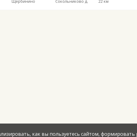
Щербинино
Сокольниково д.
22 км
нализировать, как вы пользуетесь сайтом, формировать