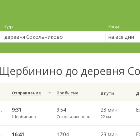
Куда
Когда
на все дни
Щербинино до деревня С
Отправление
Прибытие
В пути
АВ ч/з Светилки 427
9:31
9:54
23 мин
Е
Щербинино
Сокольниково д.
22 км
АВ ч/з Светилки 427
16:41
17:04
23 мин
Е