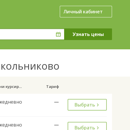
Личный кабинет
окольниково
Дни курсирования
Тариф
жедневно
—
Выбрать
жедневно
—
Выбрать