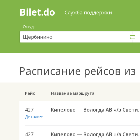
Bilet.do
—
Bilet.do
Поиск
Служба поддержки
и
покупка
Откуда
билетов
на
автобус
онлайн
Расписание рейсов
из 
Рейс
Название маршрута
427
Кипелово — Вологда 
Детали
427
Кипелово — Вологда 