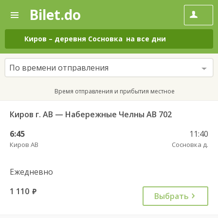
Bilet.do
—
Bilet.do
Поиск
и
покупка
Киров
–
деревня Сосновка
на все дни
билетов
на
автобус
По времени отправления
онлайн
Время отправления и прибытия местное
Киров г. АВ — Набережные Челны АВ 702
6:45
11:40
Киров АВ
Сосновка д.
Ежедневно
1 110
руб.
Выбрать