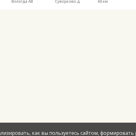
Вологда АВ
Суворково д.
66 км
нализировать, как вы пользуетесь сайтом, формировать