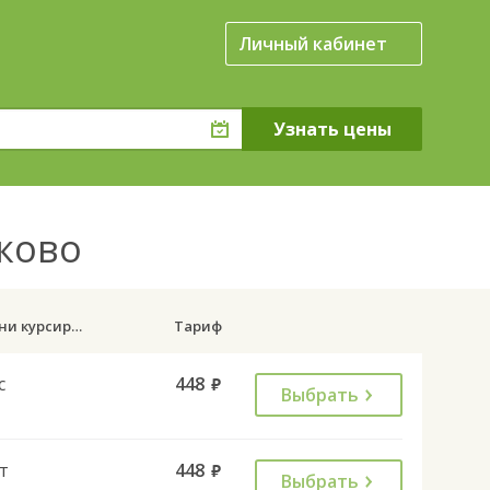
Личный кабинет
рково
Дни курсирования
Тариф
с
448
руб.
Выбрать
т
448
руб.
Выбрать