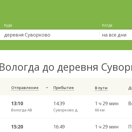
Куда
Когда
на все дни
Вологда до деревня Суво
Отправление
Прибытие
В пути
13:10
14:39
1 ч 29 мин
В
Вологда АВ
Суворково д.
66 км
15:20
16:49
1 ч 29 мин
П