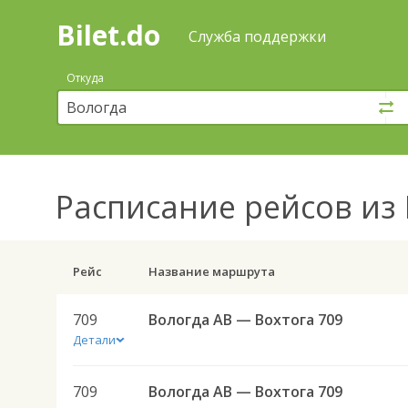
Bilet.do
—
Bilet.do
Поиск
Служба поддержки
и
покупка
Откуда
билетов
на
автобус
онлайн
Расписание рейсов
из 
Рейс
Название маршрута
709
Вологда АВ — Вохтога 709
Детали
709
Вологда АВ — Вохтога 709