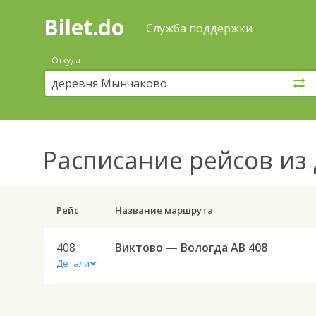
Bilet.do
—
Bilet.do
Поиск
Служба поддержки
и
покупка
Откуда
билетов
на
автобус
онлайн
Расписание рейсов
из 
Рейс
Название маршрута
408
Виктово — Вологда АВ 408
Детали