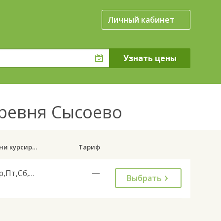
Личный кабинет
еревня Сысоево
Дни курсирования
Тариф
Ср,Пт,Сб,Вс
—
Выбрать