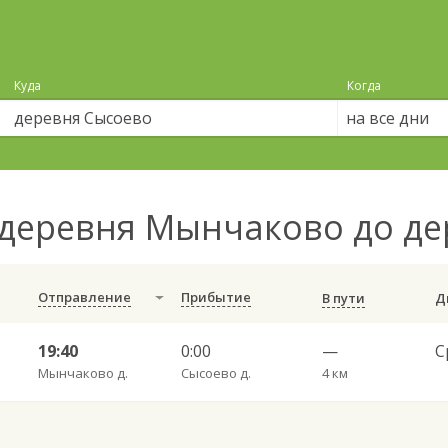
Куда
Когда
на все дни
деревня Мынчаково до д
Отправление
Прибытие
В пути
19:40
0:00
—
Мынчаково д.
Сысоево д.
4 км