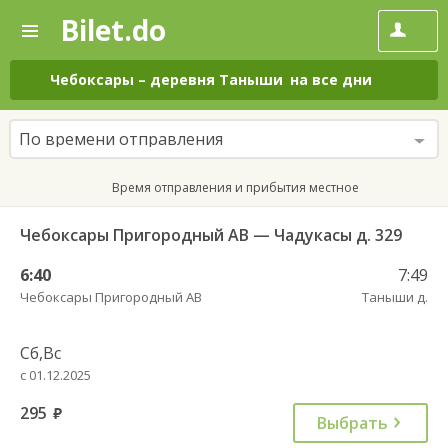
Bilet.do
—
Bilet.do
Поиск
и
покупка
Чебоксары
–
деревня Таныши
на все дни
билетов
на
автобус
По времени отправления
онлайн
Время отправления и прибытия местное
Чебоксары Пригородный АВ — Чадукасы д. 329
6:40
7:49
Чебоксары Пригородный АВ
Таныши д.
Сб,Вс
с 01.12.2025
295
руб.
Выбрать