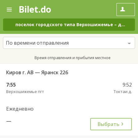
Bilet.do
—
Bilet.do
Поиск
и
покупка
поселок городского типа Верхошижемье
–
деревня Токтаи
билетов
на
автобус
По времени отправления
онлайн
Время отправления и прибытия местное
Киров г. АВ — Яранск 226
7:55
9:52
Верхошижемье пгт
Токтаи д.
Ежедневно
—
Выбрать