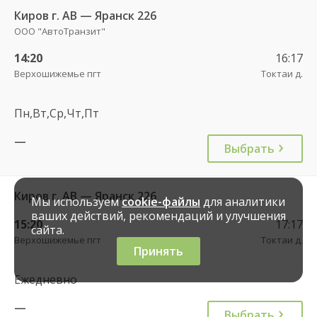
Киров г. АВ — Яранск 226
ООО "АвтоТранзит"
14:20
16:17
Верхошижемье пгт
Токтаи д.
Пн,Вт,Ср,Чт,Пт
—
Выбрать
Киров г. АВ — Яранск 226
Мы используем
cookie-файлы
для аналитики
ваших действий, рекомендаций и улучшения
15:20
17:17
сайта.
Верхошижемье пгт
Токтаи д.
Принять
Ежедневно
—
Выбрать