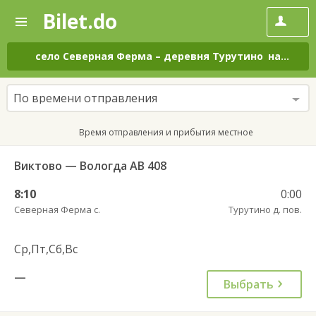
Bilet.do
—
Bilet.do
Поиск
и
покупка
село Северная Ферма
–
деревня Турутино
на все дни
билетов
на
автобус
По времени отправления
онлайн
Время отправления и прибытия местное
Виктово — Вологда АВ 408
8:10
0:00
Северная Ферма с.
Турутино д. пов.
Ср,Пт,Сб,Вс
—
Выбрать