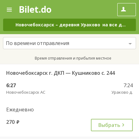
Bilet.do
—
Bilet.do
Поиск
и
покупка
Новочебоксарск
–
деревня Ураково
на все дни
билетов
на
автобус
По времени отправления
онлайн
Время отправления и прибытия местное
Новочебоксарск г. ДКП — Кушниково с. 244
6:27
7:24
Новочебоксарск АС
Ураково д.
Ежедневно
270
руб.
Выбрать