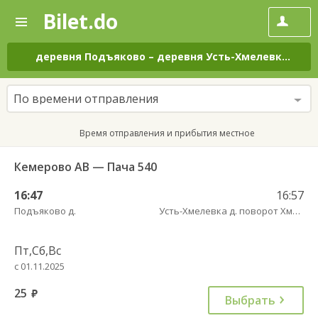
Bilet.do
—
Bilet.do
Поиск
и
покупка
деревня Подъяково
–
деревня Усть-Хмелевка
на в
билетов
на
автобус
По времени отправления
онлайн
Время отправления и прибытия местное
Кемерово АВ — Пача 540
16:47
16:57
Подъяково д.
Усть-Хмелевка д. поворот Хмелевка пов.
Пт,Сб,Вс
с 01.11.2025
25
руб.
Выбрать