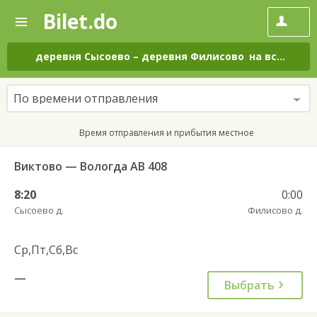
Bilet.do
—
Bilet.do
Поиск
и
покупка
деревня Сысоево
–
деревня Филисово
на все дни
билетов
на
автобус
По времени отправления
онлайн
Время отправления и прибытия местное
Виктово — Вологда АВ 408
8:20
0:00
Сысоево д.
Филисово д.
Ср,Пт,Сб,Вс
—
Выбрать