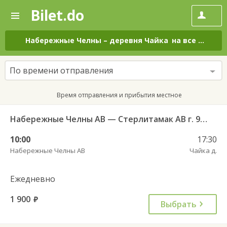
Bilet.do
—
Bilet.do
Поиск
и
покупка
Набережные Челны
–
деревня Чайка
на все дни
билетов
на
автобус
По времени отправления
онлайн
Время отправления и прибытия местное
Набережные Челны АВ — Стерлитамак АВ г. 955
10:00
17:30
Набережные Челны АВ
Чайка д.
Ежедневно
1 900
руб.
Выбрать