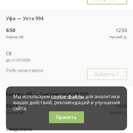
Уфа — Ухта 994
6:50
12:50
Киров АВ
Чукаиб д.
Сб
до 21.07.2026
Рейс неактивен
Выбрать
Киров г. АВ — Сыктывкар ЖДВ 550
Мы используем
cookie-файлы
для аналитики
ваших действий, рекомендаций и улучшения
10:11
14:35
сайта.
Киров АВ
Чукаиб д.
Принять
Ежедневно