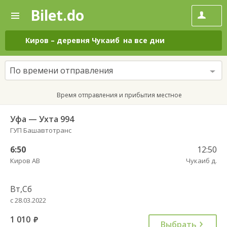
Bilet.do
—
Bilet.do
Поиск
и
покупка
Киров
–
деревня Чукаиб
на все дни
билетов
на
автобус
По времени отправления
онлайн
Время отправления и прибытия местное
Уфа — Ухта 994
ГУП Башавтотранс
6:50
12:50
Киров АВ
Чукаиб д.
Вт,Сб
с 28.03.2022
1 010
руб.
Выбрать