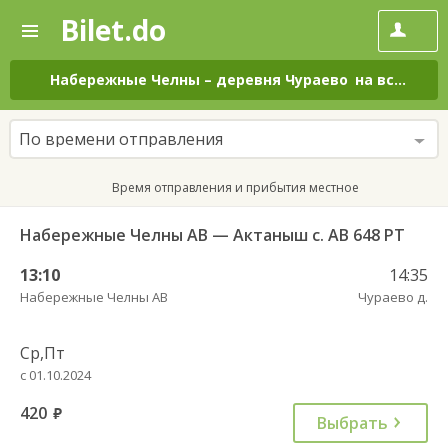
Bilet.do
—
Bilet.do
Поиск
и
покупка
Набережные Челны
–
деревня Чураево
на все дни
билетов
на
автобус
По времени отправления
онлайн
Время отправления и прибытия местное
Набережные Челны АВ — Актаныш с. АВ 648 РТ
13:10
14:35
Набережные Челны АВ
Чураево д.
Ср,Пт
с 01.10.2024
420
руб.
Выбрать