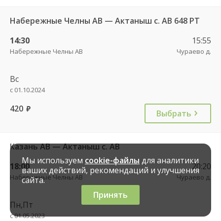
Набережные Челны АВ — Актаныш с. АВ 648 РТ
14:30
15:55
Набережные Челны АВ
Чураево д.
Вс
с 01.10.2024
420
руб.
Выбрать
Казань АВ — Актаныш с. АВ
Мы используем
cookie-файлы
для аналитики
18:00
20:20
ваших действий, рекомендаций и улучшения
Набережные Челны АВ
Чураево д.
сайта.
Принять
Пн,Пт
с 01.05.2023