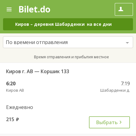
Bilet.do
—
Bilet.do
Поиск
и
покупка
Киров
–
деревня Шабарденки
на все дни
билетов
на
автобус
По времени отправления
онлайн
Время отправления и прибытия местное
Киров г. АВ — Коршик 133
6:20
7:19
Киров АВ
Шабарденки д.
Ежедневно
215
руб.
Выбрать