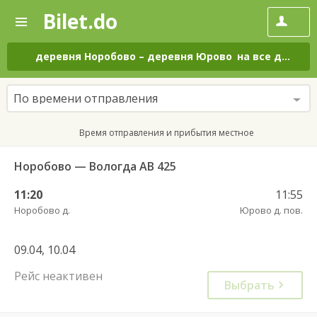
Bilet.do
—
Bilet.do
Поиск
и
покупка
деревня Норобово
–
деревня Юрово
на все дни
билетов
на
автобус
По времени отправления
онлайн
Время отправления и прибытия местное
Норобово — Вологда АВ 425
11:20
11:55
Норобово д.
Юрово д. пов.
09.04, 10.04
Рейс неактивен
Выбрать