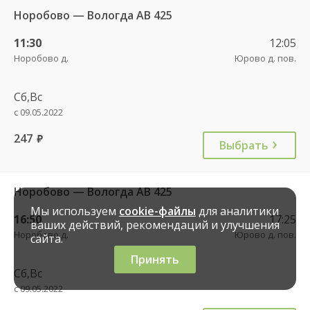
Норобово — Вологда АВ 425
11:30
12:05
Норобово д.
Юрово д. пов.
Сб,Вс
с 09.05.2022
247
руб.
Выбрать
Норобово — Вологда АВ 425
Мы используем
cookie-файлы
для аналитики
16:50
17:25
ваших действий, рекомендаций и улучшения
Норобово д.
Юрово д. пов.
сайта.
Принять
Сб,Вс
с 09.05.2022