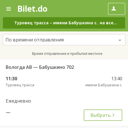
Bilet.do
—
Bilet.do
Поиск
и
покупка
Туровец трасса
–
имени Бабушкина с.
на все дни
билетов
на
автобус
По времени отправления
онлайн
Время отправления и прибытия местное
Вологда АВ — Бабушкино 702
11:30
13:40
Туровец трасса
имени Бабушкина с.
Ежедневно
—
Выбрать