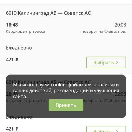
601Э Калининград АВ — Советск АС
18:48
20:08
Кардиоцентр трасса
поворот на Славск пов.
Ежедневно
421
руб.
Выбрать
601Э Калининград АВ — Советск АС
Мы используем
cookie-файлы
для аналитики
ваших действий, рекомендаций и улучшения
20:48
22:08
сайта.
Кардиоцентр трасса
поворот на Славск пов.
Принять
Ежедневно
421
руб.
Выбрать