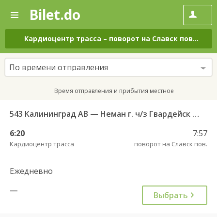
Bilet.do
—
Bilet.do
Поиск
и
покупка
Кардиоцентр трасса
–
поворот на Славск пов.
на в
билетов
на
автобус
По времени отправления
онлайн
Время отправления и прибытия местное
543 Калининград АВ — Неман г. ч/з Гвардейск КДП, Большаково п.
6:20
7:57
Кардиоцентр трасса
поворот на Славск пов.
Ежедневно
—
Выбрать