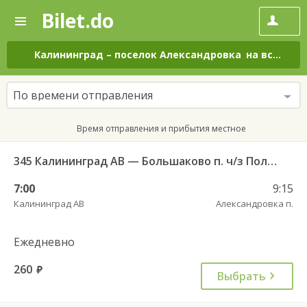
Bilet.do
—
Bilet.do
Поиск
и
покупка
Калининград
–
поселок Александровка
на все дни
билетов
на
автобус
По времени отправления
онлайн
Время отправления и прибытия местное
345 Калининград АВ — Большаково п. ч/з Полесск г.
7:00
9:15
Калининград АВ
Александровка п.
Ежедневно
260
руб.
Выбрать