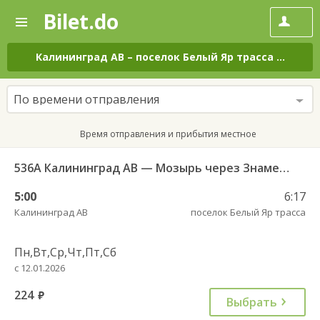
Bilet.do
—
Bilet.do
Поиск
и
покупка
Калининград АВ
–
поселок Белый Яр трасса
на все 
билетов
на
автобус
По времени отправления
онлайн
Время отправления и прибытия местное
536А Калининград АВ — Мозырь через Знаменск
5:00
6:17
Калининград АВ
поселок Белый Яр трасса
Пн,Вт,Ср,Чт,Пт,Сб
с 12.01.2026
224
руб.
Выбрать