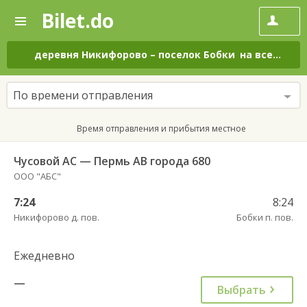
Bilet.do
—
Bilet.do
Поиск
и
покупка
деревня Никифорово
–
поселок Бобки
на все дни
билетов
на
автобус
По времени отправления
онлайн
Время отправления и прибытия местное
Чусовой АС — Пермь АВ города 680
ООО "АБС"
7:24
8:24
Никифорово д. пов.
Бобки п. пов.
Ежедневно
—
Выбрать