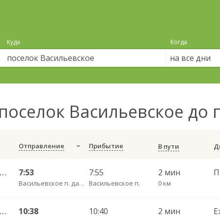
Куда
Когда
на все дни
поселок Васильевское до 
Отправление
Прибытие
В пути
огда АВ — Васильевское-Грибково 420
7:53
7:55
2 мин
Васильевское п. дачи
Васильевское п.
0 км
огда АВ — Васильевское-Грибково 420
10:38
10:40
2 мин
Е