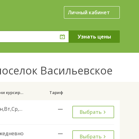
Личный кабинет
поселок Васильевское
Дни курсирования
Тариф
Пн,Вт,Ср,Чт,Пт
—
Выбрать
жедневно
—
Выбрать