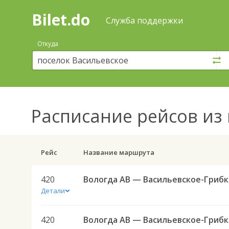
Bilet.do
—
Bilet.do
Поиск
Служба поддержки
и
покупка
Откуда
билетов
на
автобус
онлайн
Расписание рейсов
из 
Рейс
Название маршрута
420
Вол
Детали
420
Вол