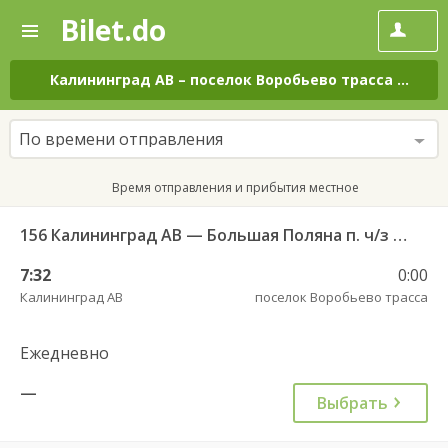
Bilet.do
—
Bilet.do
Поиск
и
покупка
Калининград АВ
–
поселок Воробьево трасса
на вс
билетов
на
автобус
По времени отправления
онлайн
Время отправления и прибытия местное
156 Калининград АВ — Большая Поляна п. ч/з Гвардейск КДП
7:32
0:00
Калининград АВ
поселок Воробьево трасса
Ежедневно
—
Выбрать