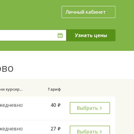
Личный кабинет
ово
Дни курсирования
Тариф
жедневно
40
руб.
Выбрать
жедневно
27
руб.
Выбрать