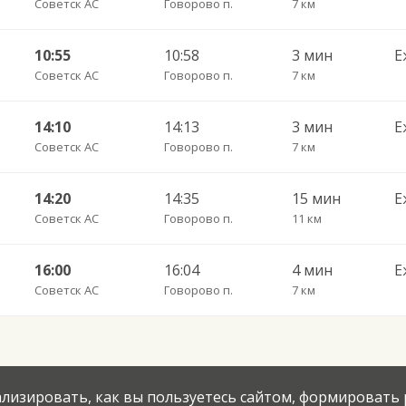
Советск АС
Говорово п.
7 км
10:55
10:58
3 мин
Е
Советск АС
Говорово п.
7 км
14:10
14:13
3 мин
Е
Советск АС
Говорово п.
7 км
14:20
14:35
15 мин
Е
Советск АС
Говорово п.
11 км
16:00
16:04
4 мин
Е
Советск АС
Говорово п.
7 км
нализировать, как вы пользуетесь сайтом, формировать