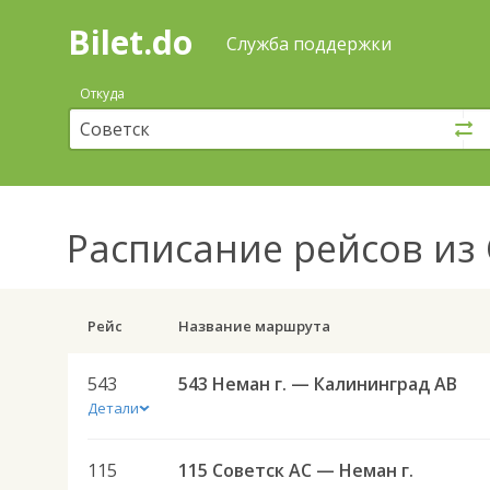
Bilet.do
—
Bilet.do
Поиск
Служба поддержки
и
покупка
Откуда
билетов
на
автобус
онлайн
Расписание рейсов
из 
Рейс
Название маршрута
543
543 Неман г. — Калининград АВ
Детали
115
115 Советск АС — Неман г.