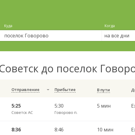
Куда
Когда
на все дни
Советск до поселок Говор
Отправление
Прибытие
В пути
5:25
5:30
5 мин
Е
Советск АС
Говорово п.
8:36
8:46
10 мин
Е