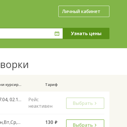
Личный кабинет
Дворки
Дни курсирования
Тариф
27.04, 02.11, 28.12, 01.11
Рейс
Выбрать
неактивен
Пн,Вт,Ср,Чт,Пт
130
руб.
Выбрать