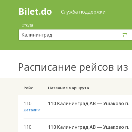
Bilet.do
—
Bilet.do
Поиск
Служба поддержки
и
покупка
Откуда
билетов
на
автобус
онлайн
Расписание рейсов
из 
Рейс
Название маршрута
110
110 Калининград АВ — Ушаково п.
Детали
110
110 Калининград АВ — Ушаково п.