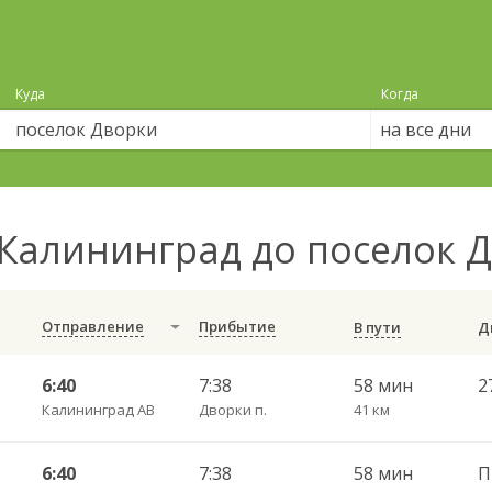
Куда
Когда
на все дни
Калининград до поселок 
Отправление
Прибытие
В пути
6:40
7:38
58 мин
Калининград АВ
Дворки п.
41 км
6:40
7:38
58 мин