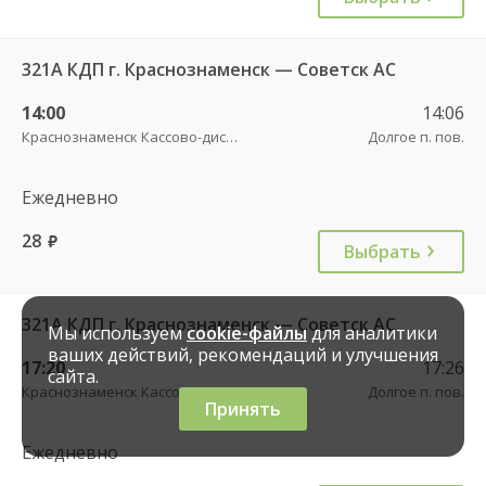
321А КДП г. Краснознаменск — Советск АС
14:00
14:06
Краснознаменск Кассово-диспетчерский пункт
Долгое п. пов.
Ежедневно
28
руб.
Выбрать
321А КДП г. Краснознаменск — Советск АС
Мы используем
cookie-файлы
для аналитики
ваших действий, рекомендаций и улучшения
17:20
17:26
сайта.
Краснознаменск Кассово-диспетчерский пункт
Долгое п. пов.
Принять
Ежедневно