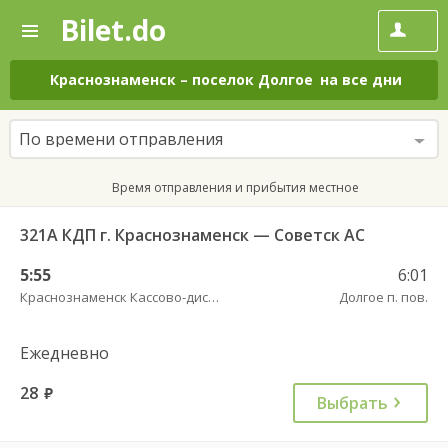
Bilet.do
—
Bilet.do
Поиск
и
покупка
Краснознаменск
–
поселок Долгое
на все дни
билетов
на
автобус
По времени отправления
онлайн
Время отправления и прибытия местное
321А КДП г. Краснознаменск — Советск АС
5:55
6:01
Краснознаменск Кассово-диспетчерский пункт
Долгое п. пов.
Ежедневно
28
руб.
Выбрать