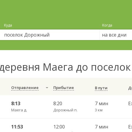
Куда
Когда
на все дни
деревня Маега до посел
Отправление
Прибытие
В пути
8:13
8:20
7 мин
Е
Маега д.
Дорожный п.
3 км
11:53
12:00
7 мин
Е