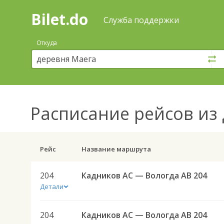
Bilet.do
—
Bilet.do
Поиск
Служба поддержки
и
покупка
Откуда
билетов
на
автобус
онлайн
Расписание рейсов
из 
Рейс
Название маршрута
204
Кадников АС — Вологда АВ 204
Детали
204
Кадников АС — Вологда АВ 204