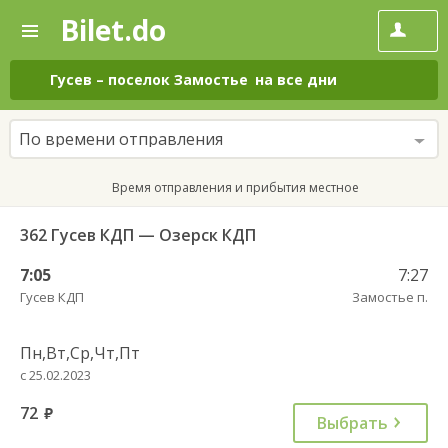
Bilet.do
—
Bilet.do
Поиск
и
покупка
Гусев
–
поселок Замостье
на все дни
билетов
на
автобус
По времени отправления
онлайн
Время отправления и прибытия местное
362 Гусев КДП — Озерск КДП
7:05
7:27
Гусев КДП
Замостье п.
Пн,Вт,Ср,Чт,Пт
с 25.02.2023
72
руб.
Выбрать