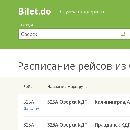
Bilet.do
—
Bilet.do
Поиск
Служба поддержки
и
покупка
Откуда
билетов
на
автобус
онлайн
Расписание рейсов
из 
Рейс
Название маршрута
525А
5
Детали
325А
325А Озерск КДП — Правдинск КД