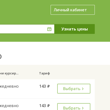
Личный кабинет
о
Дни курсирования
Тариф
жедневно
143
руб.
Выбрать
жедневно
143
руб.
Выбрать