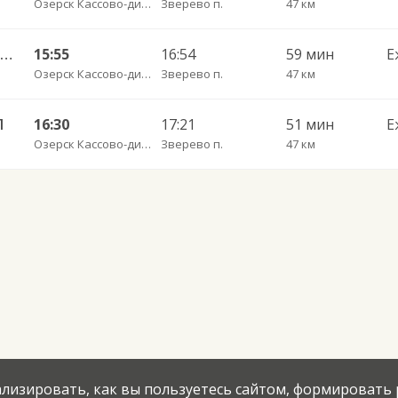
Озерск Кассово-диспетчерский пункт
Зверево п.
47 км
25А Озерск КДП — Калининград АВ ч/з Правдинск КДП
15:55
16:54
59 мин
Е
Озерск Кассово-диспетчерский пункт
Зверево п.
47 км
П
16:30
17:21
51 мин
Е
Озерск Кассово-диспетчерский пункт
Зверево п.
47 км
нализировать, как вы пользуетесь сайтом, формировать