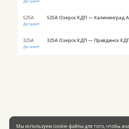
Детали
525А
5
Детали
325А
325А Озерск КДП — Правдинск КД
Детали
Мы используем cookie-файлы для того, чтобы а