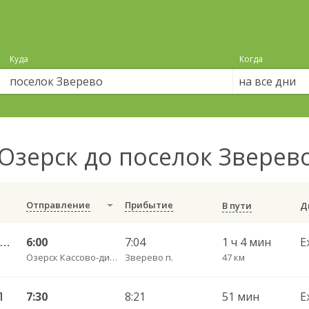
Куда
Когда
на все дни
Озерск до поселок Зверев
Отправление
Прибытие
В пути
25А Озерск КДП — Калининград АВ ч/з Правдинск КДП
6:00
7:04
1 ч 4 мин
Е
Озерск Кассово-диспетчерский пункт
Зверево п.
47 км
П
7:30
8:21
51 мин
Е