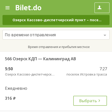
Bilet.do
—
Bilet.do
Поиск
и
покупка
Озерск Кассово-диспетчерский пункт
–
поселок Истровка трасса
билетов
на
автобус
По времени отправления
онлайн
Время отправления и прибытия местное
566 Озерск КДП — Калининград АВ
5:50
7:27
Озерск Кассово-диспетчерский пункт
поселок Истровка трасса
Ежедневно
316
руб.
Выбрать