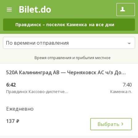
Bilet.do
—
Bilet.do
Поиск
и
покупка
Правдинск
–
поселок Каменка
на все дни
билетов
на
автобус
По времени отправления
онлайн
Время отправления и прибытия местное
520А Калининград АВ — Черняховск АС ч/з Домново п., Правдинск КДП
6:42
7:40
Правдинск Кассово-диспетчерский пункт
Каменка п.
Ежедневно
137
руб.
Выбрать