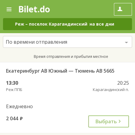
Bilet.do
—
Bilet.do
Поиск
и
покупка
Реж
–
поселок Карагандинский
на все дни
билетов
на
автобус
По времени отправления
онлайн
Время отправления и прибытия местное
Екатеринбург АВ Южный — Тюмень АВ 5665
13:30
20:25
Реж ППБ
Карагандинский п.
Ежедневно
2 044
руб.
Выбрать