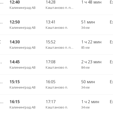
алининград АВ — Неман г. ч/з Гвардейск КДП, Большаково п.
12:40
14:28
1 ч 48 мин
Е
Калининград АВ
Каштаново п. пов.
 — Железнодорожный пгт. ч/з Правдинск КДП
12:50
13:41
51 мин
Е
Калининград АВ
Каштаново п.
34 км
С
14:30
15:52
1 ч 22 мин
Е
Калининград АВ
Каштаново п. пов.
85 км
шаково п. ч/з Полесск г.
14:45
17:08
2 ч 23 мин
Е
Калининград АВ
Каштаново п.
84 км
 — Железнодорожный пгт. ч/з Правдинск КДП
15:15
16:05
50 мин
Е
Калининград АВ
Каштаново п.
34 км
 Калининград АВ — Озерск КДП ч/з Правдинск КДП
16:15
17:17
1 ч 2 мин
Е
Калининград АВ
Каштаново п.
34 км