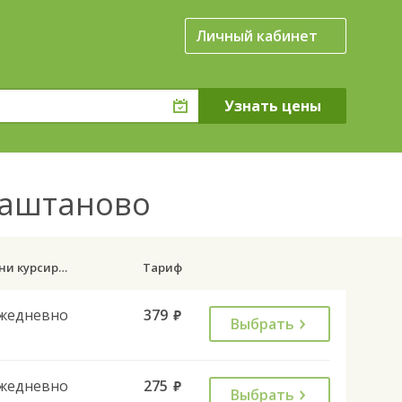
Личный кабинет
 Каштаново
Дни курсирования
Тариф
жедневно
379
руб.
Выбрать
жедневно
275
руб.
Выбрать