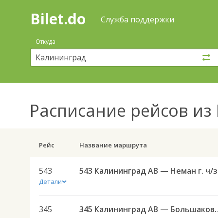
Bilet.do
—
Bilet.do
Поиск
Служба поддержки
и
покупка
Откуда
билетов
на
автобус
онлайн
Расписание рейсов
из 
Рейс
Название маршрута
543
543 К
Детали
345
345 Калининград АВ — Боль