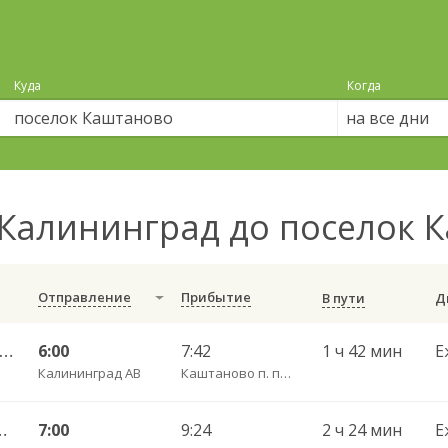
Куда
Когда
на все дни
Калининград до поселок
Отправление
Прибытие
В пути
алининград АВ — Неман г. ч/з Гвардейск КДП, Большаково п.
6:00
7:42
1 ч 42 мин
Е
Калининград АВ
Каштаново п. пов.
шаково п. ч/з Полесск г.
7:00
9:24
2 ч 24 мин
Е