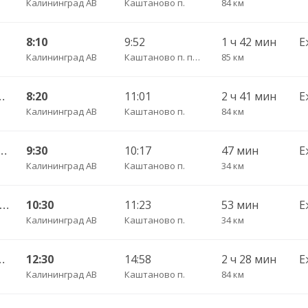
Калининград АВ
Каштаново п.
84 км
8:10
9:52
1 ч 42 мин
Е
Калининград АВ
Каштаново п. пов.
85 км
шаково п. ч/з Полесск г.
8:20
11:01
2 ч 41 мин
Е
Калининград АВ
Каштаново п.
84 км
 — Железнодорожный пгт. ч/з Правдинск КДП
9:30
10:17
47 мин
Е
Калининград АВ
Каштаново п.
34 км
 Калининград АВ — Озерск КДП ч/з Правдинск КДП
10:30
11:23
53 мин
Е
Калининград АВ
Каштаново п.
34 км
шаково п. ч/з Полесск г.
12:30
14:58
2 ч 28 мин
Е
Калининград АВ
Каштаново п.
84 км