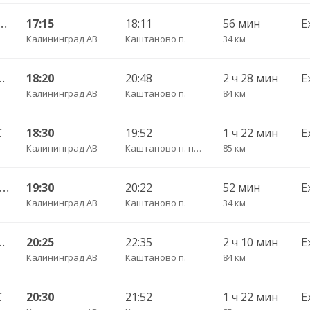
 — Железнодорожный пгт. ч/з Правдинск КДП
17:15
18:11
56 мин
Е
Калининград АВ
Каштаново п.
34 км
шаково п. ч/з Полесск г.
18:20
20:48
2 ч 28 мин
Е
Калининград АВ
Каштаново п.
84 км
С
18:30
19:52
1 ч 22 мин
Е
Калининград АВ
Каштаново п. пов.
85 км
 Калининград АВ — Озерск КДП ч/з Правдинск КДП
19:30
20:22
52 мин
Е
Калининград АВ
Каштаново п.
34 км
шаково п. ч/з Полесск г.
20:25
22:35
2 ч 10 мин
Е
Калининград АВ
Каштаново п.
84 км
С
20:30
21:52
1 ч 22 мин
Е