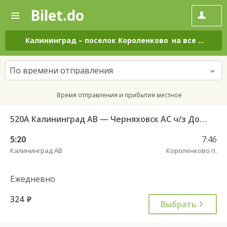
Bilet.do
—
Bilet.do
Поиск
и
покупка
Калининград
–
поселок Короленково
на все дни
билетов
на
автобус
По времени отправления
онлайн
Время отправления и прибытия местное
520А Калининград АВ — Черняховск АС ч/з Домново п., Правдинск КДП
5:20
7:46
Калининград АВ
Короленково п.
Ежедневно
324
руб.
Выбрать