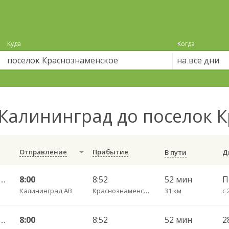
Куда
Когда
на все дни
Калининград до поселок 
Отправление
Прибытие
В пути
АВ — Багратионовск г. ч/з Стрельня п., Долгоруково п.
8:00
8:52
52 мин
Калининград АВ
Краснознаменское п.
31 км
с 
АВ — Багратионовск г. ч/з Стрельня п., Долгоруково п.
8:00
8:52
52 мин
2