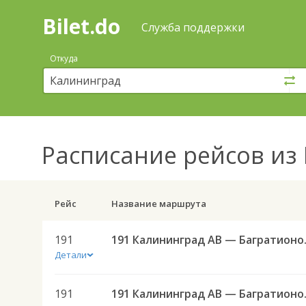
Bilet.do
—
Bilet.do
Поиск
Служба поддержки
и
покупка
Откуда
билетов
на
автобус
онлайн
Расписание рейсов
из 
Рейс
Название маршрута
191
191 Калининград 
Детали
191
191 Калининград 