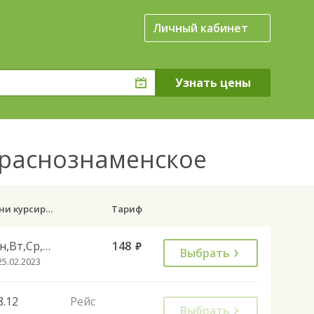
Личный кабинет
Краснознаменское
Дни курсирования
Тариф
Пн,Вт,Ср,Чт,Пт
148
руб.
Выбрать
25.02.2023
8.12
Рейс
Выбрать