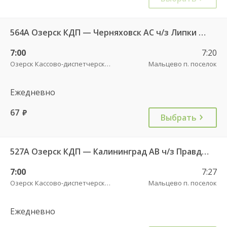
564А Озерск КДП — Черняховск АС ч/з Липки п., Свобода п.
7:00
7:20
Озерск Кассово-диспетчерский пункт
Мальцево п. поселок
Ежедневно
67
руб.
Выбрать
527А Озерск КДП — Калининград АВ ч/з Правдинск КДП
7:00
7:27
Озерск Кассово-диспетчерский пункт
Мальцево п. поселок
Ежедневно