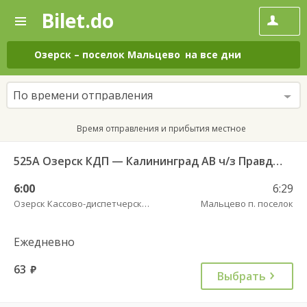
Bilet.do
—
Bilet.do
Поиск
и
покупка
Озерск
–
поселок Мальцево
на все дни
билетов
на
автобус
По времени отправления
онлайн
Время отправления и прибытия местное
525А Озерск КДП — Калининград АВ ч/з Правдинск КДП
6:00
6:29
Озерск Кассово-диспетчерский пункт
Мальцево п. поселок
Ежедневно
63
руб.
Выбрать