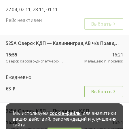
27.04, 02.11, 28.11, 01.11
Рейс неактивен
Выбрать
525А Озерск КДП — Калининград АВ ч/з Правдинск КДП
15:55
16:21
Озерск Кассово-диспетчерский пункт
Мальцево п. поселок
Ежедневно
63
руб.
Выбрать
325А Озерск КДП — Правдинск КДП
Мы используем
cookie-файлы
для аналитики
ваших действий, рекомендаций и улучшения
16:30
16:51
сайта.
Озерск Кассово-диспетчерский пункт
Мальцево п. поселок