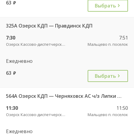
63
руб.
Выбрать
325А Озерск КДП — Правдинск КДП
7:30
7:51
Озерск Кассово-диспетчерский пункт
Мальцево п. поселок
Ежедневно
63
руб.
Выбрать
564А Озерск КДП — Черняховск АС ч/з Липки п., Свобода п.
11:30
11:50
Озерск Кассово-диспетчерский пункт
Мальцево п. поселок
Ежедневно