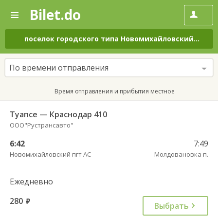
Bilet.do
—
Bilet.do
Поиск
и
покупка
поселок городского типа Новомихайловский
–
пос
билетов
на
автобус
По времени отправления
онлайн
Время отправления и прибытия местное
Туапсе — Краснодар 410
ООО"Рустрансавто"
6:42
7:49
Новомихайловский пгт АС
Молдовановка п.
Ежедневно
280
руб.
Выбрать