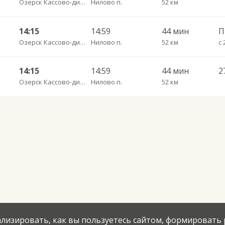
Озерск Кассово-диспетчерский пункт
Нилово п.
52 км
14:15
14:59
44 мин
Озерск Кассово-диспетчерский пункт
Нилово п.
52 км
с 
14:15
14:59
44 мин
Озерск Кассово-диспетчерский пункт
Нилово п.
52 км
нализировать, как вы пользуетесь сайтом, формировать