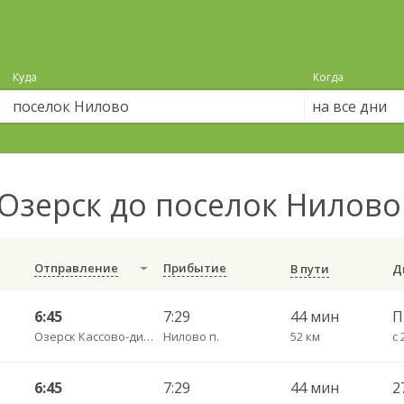
Куда
Когда
на все дни
Озерск до поселок Нилов
Отправление
Прибытие
В пути
6:45
7:29
44 мин
Озерск Кассово-диспетчерский пункт
Нилово п.
52 км
с 
6:45
7:29
44 мин