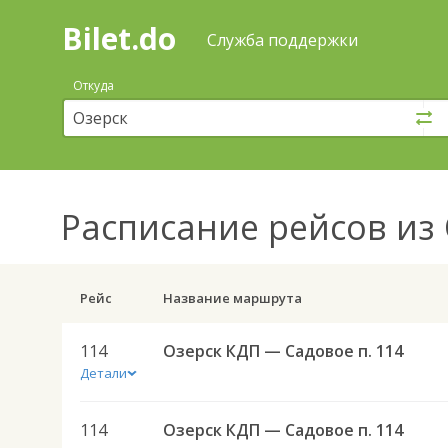
Bilet.do
—
Bilet.do
Поиск
Служба поддержки
и
покупка
Откуда
билетов
на
автобус
онлайн
Расписание рейсов
из 
Рейс
Название маршрута
114
Озерск КДП — Садовое п. 114
Детали
114
Озерск КДП — Садовое п. 114