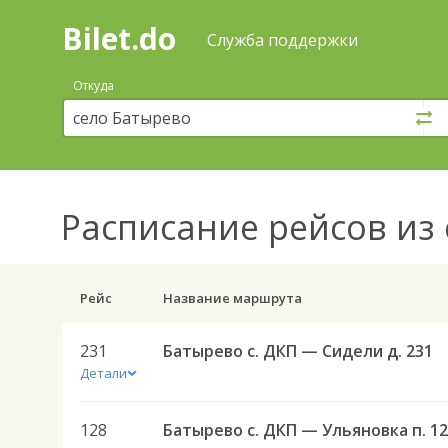
Bilet.do
—
Bilet.do
Поиск
Служба поддержки
и
покупка
Откуда
билетов
на
автобус
онлайн
Расписание рейсов
из 
Рейс
Название маршрута
231
Батырево с. ДКП — Сидели д. 231
Детали
128
Батырево с. ДКП — Ульяновка п. 1