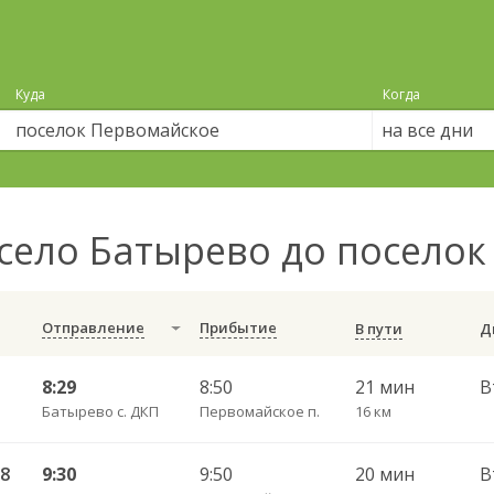
Куда
Когда
на все дни
село Батырево до посело
Отправление
Прибытие
В пути
8:29
8:50
21 мин
В
Батырево с. ДКП
Первомайское п.
16 км
28
9:30
9:50
20 мин
В