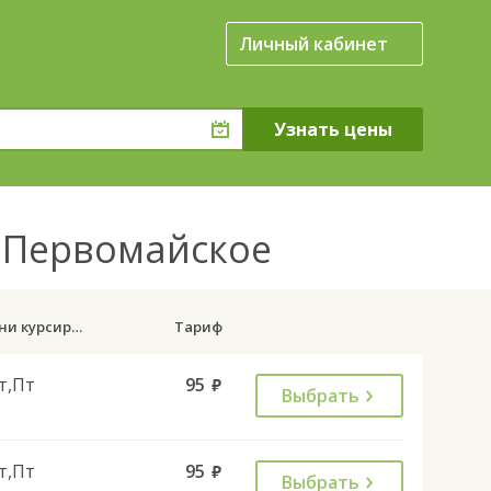
Личный кабинет
к Первомайское
Дни курсирования
Тариф
т,Пт
95
руб.
Выбрать
т,Пт
95
руб.
Выбрать