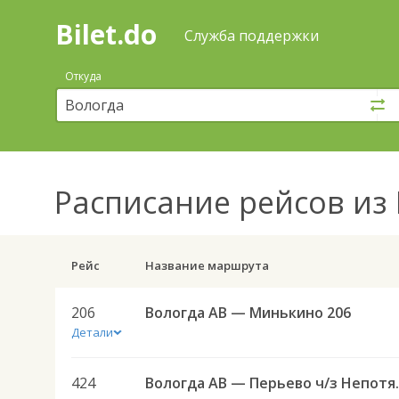
Bilet.do
—
Bilet.do
Поиск
Служба поддержки
и
покупка
Откуда
билетов
на
автобус
онлайн
Расписание рейсов
из 
Рейс
Название маршрута
206
Вологда АВ — Минькино 206
Детали
424
Вологда АВ 