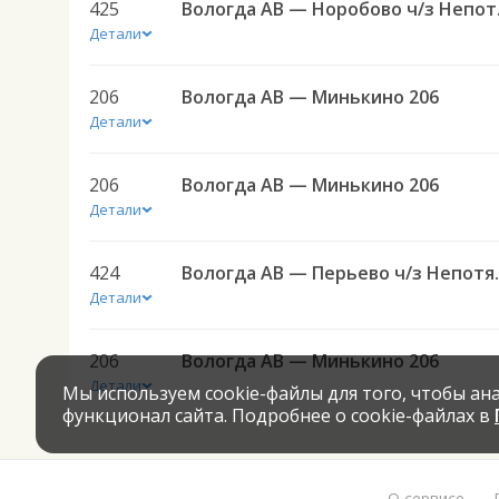
425
Вологд
Детали
206
Вологда АВ — Минькино 206
Детали
206
Вологда АВ — Минькино 206
Детали
424
Вологда АВ 
Детали
206
Вологда АВ — Минькино 206
Детали
Мы используем cookie-файлы для того, чтобы а
функционал сайта. Подробнее о cookie-файлах в
О сервисе