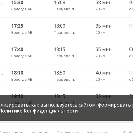
а АВ — Норобово ч/з Непотягово 425
15:30
16:08
38 мин
В
Вологда АВ
Перьево п.
20 км
с 
17:25
18:00
35 мин
Вологда АВ
Перьево п.
20 км
17:40
18:15
35 мин
С
Вологда АВ
Перьево п.
20 км
с 
— Перьево ч/з Непотягово 424
18:10
18:50
40 мин
Вологда АВ
Перьево п.
20 км
с 
19:10
19:45
35 мин
Е
Вологда АВ
Перьево п.
20 км
нализировать, как вы пользуетесь сайтом, формировать
Политике Конфиденциальности
Пассажирам
Условия
Поддержка
Контакты
© «Б