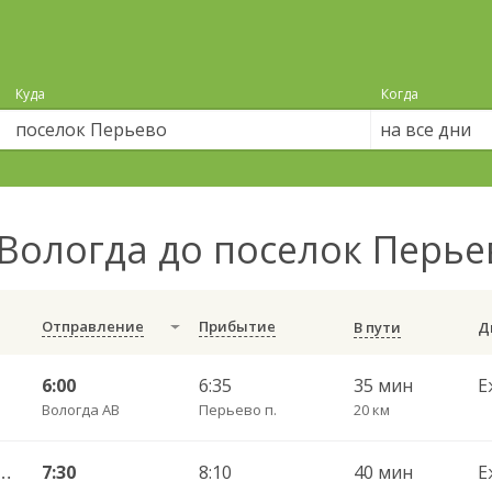
Куда
Когда
на все дни
Вологда до поселок Перь
Отправление
Прибытие
В пути
6:00
6:35
35 мин
Е
Вологда АВ
Перьево п.
20 км
— Перьево ч/з Непотягово 424
7:30
8:10
40 мин
Е