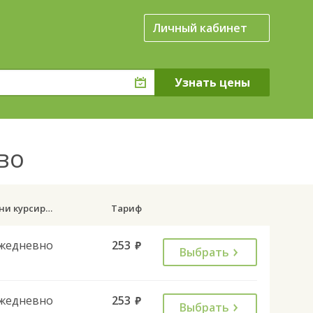
Личный кабинет
ево
Дни курсирования
Тариф
жедневно
253
руб.
Выбрать
жедневно
253
руб.
Выбрать